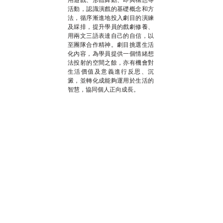
活動，認識演戲的基礎概念和方
法，循序漸進地投入劇目的演練
及綵排，提升學員的戲劇修養、
用兩文三語表達自己的自信，以
至團隊合作精神。劇目挑選生活
化內容，為學員提供一個情緒想
法投射的空間之餘，亦有機會對
生活價值及意義進行反思、沉
澱，並轉化成能夠運用於生活的
智慧，協同個人正向成長。