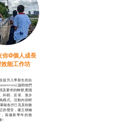
友你@個人成長
習效能工作坊
行動承諾2.0
在提升入學新生的自
-awareness),協助他們
境及要求的轉變,實踐
、糾錯、反省、進步
為模式。活動內容輕
朋輩能各抒己見及聆聽
正的聲音，建立積極
度，裝備新學年的挑
來!