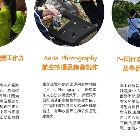
Aerial Photography
變變工作坊
P+同行
習（普通
航空拍攝及錄像製作
及學
STEAM跨學科學習目標
支援津貼
我的
電影或電視劇經常運用航空拍攝
同時,亦系統
本工作坊旨
（Aerial Photography）來營造
化、戲偶特
我意識(Self
扣人心弦的視覺效果。 課程讓學
演等相關知
面對學習環
員既感受航空拍攝的樂趣之餘，
意及團結合
有效的學習
從中訓練肢體協調及協同全腦學
獨創的皮影
等思為及行
習法，有助改善專注和多角度思
中帶出正能
鬆有趣,讓
維能力。
互助互勉的
自己內心真
正面的態
戰，創價未