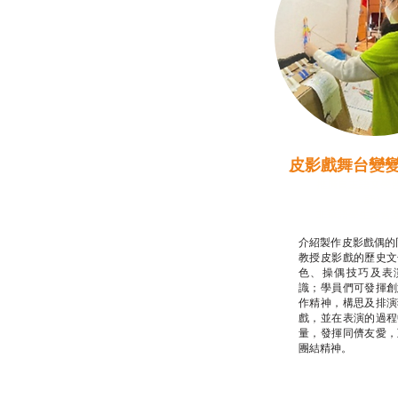
皮影戲舞台變
推廣自主語文學
話）
非華語學生綜合
介紹製作皮影戲偶的
教授皮影戲的歷史文
色、操偶技巧及表
識；學員們可發揮創
作精神，構思及排演
戲，並在表演的過程
量，發揮同儕友愛，
團結精神。