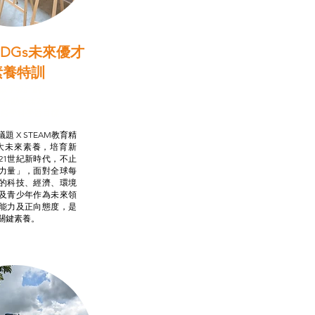
DGs未來優才
素養特訓
啟學教計劃
行動承諾2.0
AM跨學科學習目標
題 X STEAM教育精
大未來素養，培育新
21世紀新時代，不止
力量」，面對全球每
的科技、經濟、環境
及青少年作為未來領
能力及正向態度，是
關鍵素養。