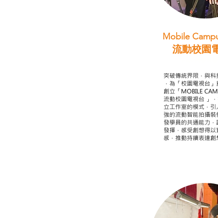
Mobile Campu
流動校園
STEAM跨學科
突破傳統界限，與科
，為「校園電視台」
創立「MOBILE CAMP
流動校園電視台 」
立工作室的模式，引
強的流動智能拍攝裝
發學員的共通能力，
發揮，感受創想得以
感，推動持續表達創