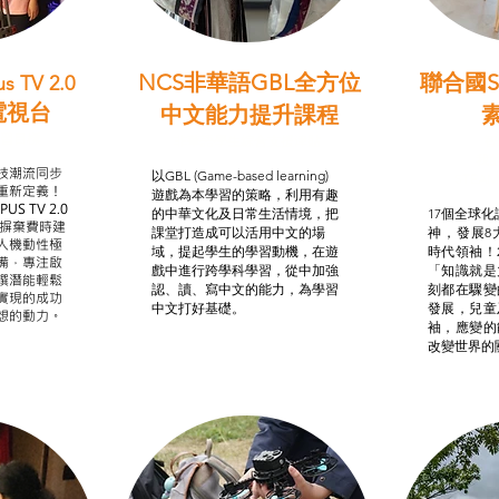
NCS非華語GBL全方位
聯合國S
s TV 2.0
電視台
中文能力提升課程
學習目標
非華語學生綜合支援津貼
智
我的
技潮流同步
以GBL (Game-based learning)
STE
重新定義！
遊戲為本學習的策略，利用有趣
US TV 2.0
的中華文化及日常生活情境，把
17個全球化議
，摒棄費時建
課堂打造成可以活用中文的場
神，發展8
人機動性極
域，提起學生的學習動機，在遊
時代領袖！
備，專注啟
戲中進行跨學科學習，從中加強
「知識就是
譔潛能輕鬆
認、讀、寫中文的能力，為學習
刻都在驟變
實現的成功
中文打好基礎。
發展，兒童
想的動力。
袖，應變的
改變世界的