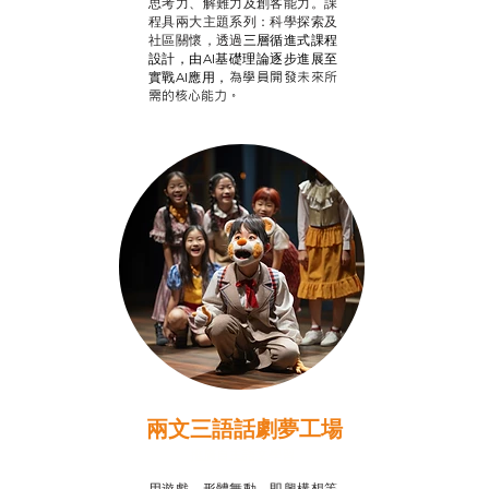
思考力、解難力及創客能力。課
程具兩大主題系列：科學探索及
社區關懷，透過
三層循進式課程
設計，
由AI基礎理論逐步進展至
為學員開發未來所
實戰AI應用，
需的核心能力。
兩文三語話劇夢工場
推廣自主語文學習
用遊戲、形體舞動、即興構想等