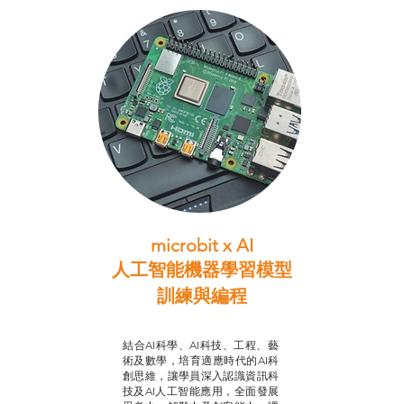
microbit x AI
人工智能機器學習模型
訓練與
編程
智啟學教計劃
結合AI科學、AI科技、工程、藝
術及數學，培育適應時代的AI科
創思維，讓學員深入認識資訊科
技及AI人工智能應用，全面發展