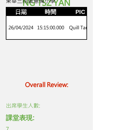
東華三院曾憲備小學
NG TSZ YAN
1-2
中文認字讀寫小組
日期
時間
PIC
26/04/2024
15:15:00.000
Quill Tang
Overall Review:
​出席學生人數:
課堂表現:
7