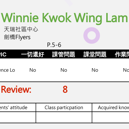
Winnie Kwok Wing Lam
天瑞社區中心
劍橋Flyers
P.5-6
IC
一切還好
課管問題
課堂問題
作業
ence Lo
No
No
No
N
 Review:
8
nts' attitude
Class particpation
Acquired kno