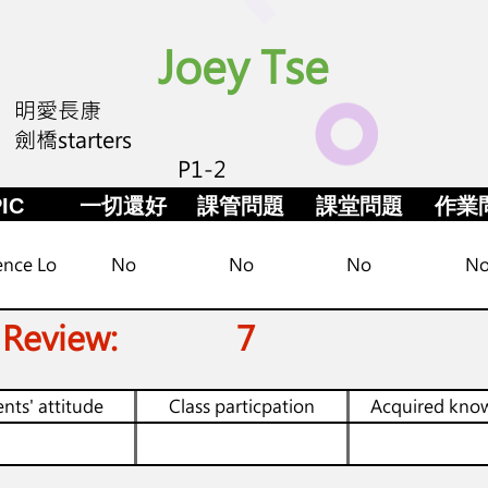
Joey Tse
明愛長康
劍橋starters
P1-2
IC
一切還好
課管問題
課堂問題
作業
ence Lo
No
No
No
N
 Review:
7
nts' attitude
Class particpation
Acquired kno