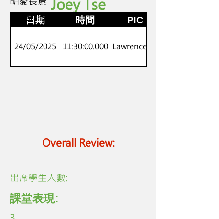
明愛長康
Joey Tse
P1
劍橋starters
日期
時間
PIC
24/05/2025
11:30:00.000
Lawrence Lo
Overall Review:
​出席學生人數:
課堂表現:
3