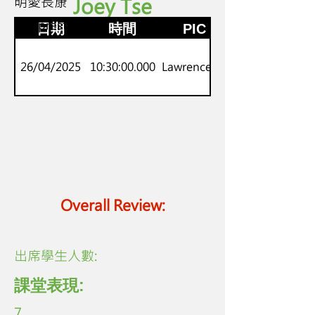
明愛長康
Joey Tse
K3
劍橋prestarters
日期
時間
PIC
26/04/2025
10:30:00.000
Lawrence Lo
Overall Review:
​出席學生人數:
課堂表現:
7