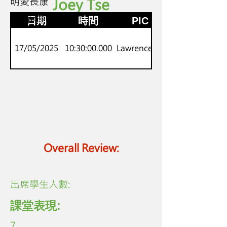
明愛長康
Joey Tse
K3
劍橋prestarters
日期
時間
PIC
17/05/2025
10:30:00.000
Lawrence Lo
Overall Review:
​出席學生人數:
課堂表現:
7