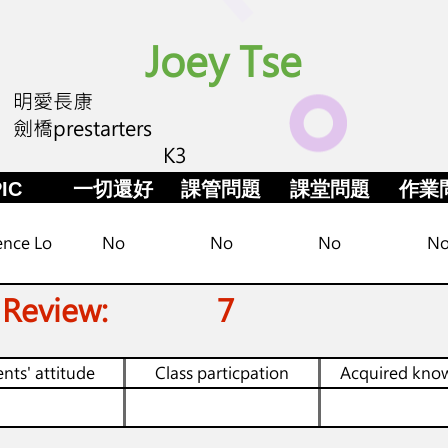
Joey Tse
明愛長康
劍橋prestarters
K3
IC
一切還好
課管問題
課堂問題
作業
ence Lo
No
No
No
N
 Review:
7
nts' attitude
Class particpation
Acquired kno