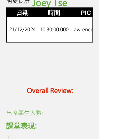
明愛長康
Joey Tse
K3
劍橋pre starters
日期
時間
PIC
21/12/2024
10:30:00.000
Lawrence Lo
Overall Review:
​出席學生人數:
課堂表現:
2