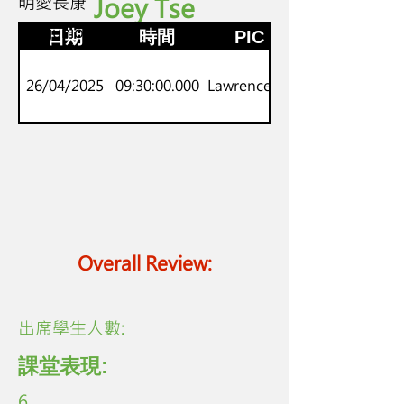
明愛長康
Joey Tse
K2
劍橋juniors
日期
時間
PIC
26/04/2025
09:30:00.000
Lawrence Lo
Overall Review:
​出席學生人數:
課堂表現:
6