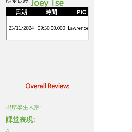
明愛長康
Joey Tse
K2
劍橋juniors
日期
時間
PIC
23/11/2024
09:30:00.000
Lawrence Lo
Overall Review:
​出席學生人數:
課堂表現:
4