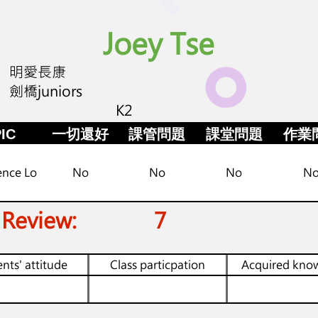
Joey Tse
明愛長康
劍橋juniors
K2
IC
一切還好
課管問題
課堂問題
作業
ence Lo
No
No
No
N
 Review:
7
nts' attitude
Class particpation
Acquired kno