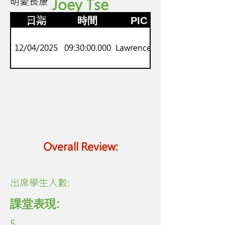
明愛長康
Joey Tse
K2
劍橋juniors
日期
時間
PIC
12/04/2025
09:30:00.000
Lawrence Lo
Overall Review:
​出席學生人數:
課堂表現:
5