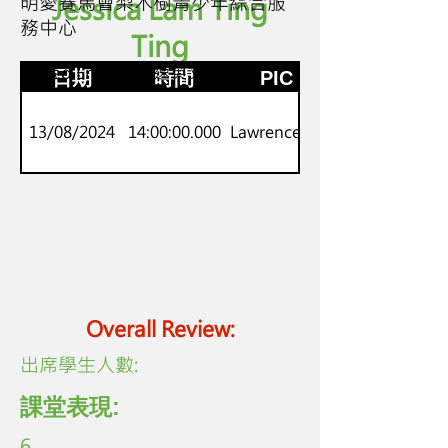
明愛賽馬會梨木樹青少年綜合服
Jessica Lam Ting
務中心
Ting
初小
Speed English 高速英文生字
日期
時間
PIC
13/08/2024
14:00:00.000
Lawrence Lo
Overall Review:
​出席學生人數:
課堂表現:
6