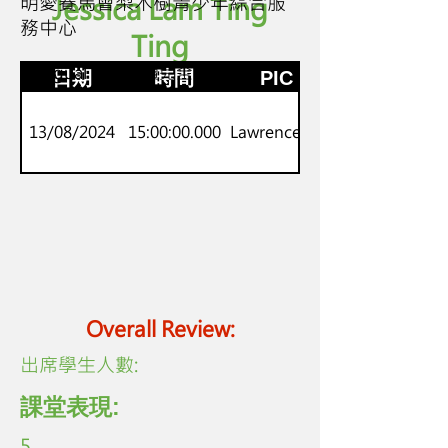
明愛賽馬會梨木樹青少年綜合服
Jessica Lam Ting
務中心
Ting
高小
bilingual 雙語閱讀完全理解
日期
時間
PIC
13/08/2024
15:00:00.000
Lawrence Lo
Overall Review:
​出席學生人數:
課堂表現:
5