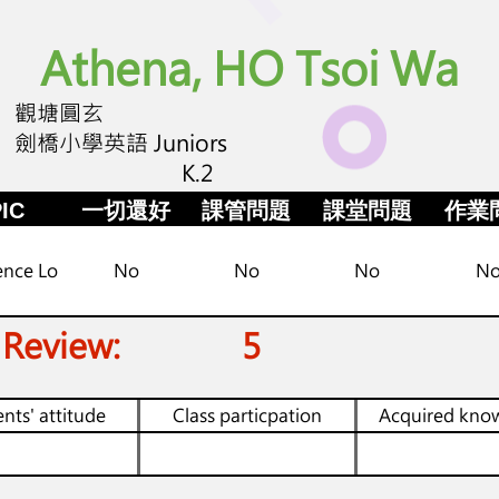
Athena, HO Tsoi Wa
觀塘圓玄
劍橋小學英語 Juniors
K.2
IC
一切還好
課管問題
課堂問題
作業
ence Lo
No
No
No
N
 Review:
5
nts' attitude
Class particpation
Acquired kno