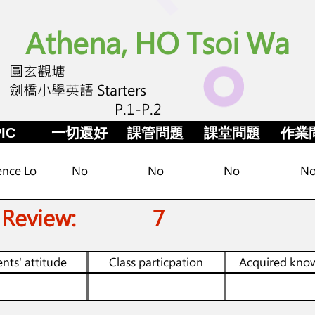
Athena, HO Tsoi Wa
圓玄觀塘
劍橋小學英語 Starters
P.1-P.2
IC
一切還好
課管問題
課堂問題
作業
ence Lo
No
No
No
N
 Review:
7
nts' attitude
Class particpation
Acquired kno