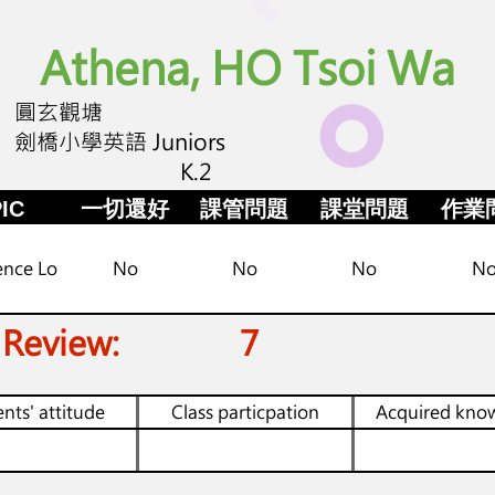
Athena, HO Tsoi Wa
圓玄觀塘
劍橋小學英語 Juniors
K.2
IC
一切還好
課管問題
課堂問題
作業
ence Lo
No
No
No
N
 Review:
7
nts' attitude
Class particpation
Acquired kno