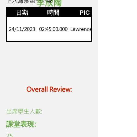
上水鳳溪第一小學
李欣陶
2
神探伽利略
日期
時間
PIC
24/11/2023
02:45:00.000
Lawrence Lo
Overall Review:
​出席學生人數:
課堂表現:
25