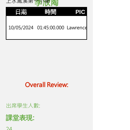
上水鳳溪第一小學
李欣陶
2
神探伽利略
日期
時間
PIC
10/05/2024
01:45:00.000
Lawrence Lo
Overall Review:
​出席學生人數:
課堂表現:
24