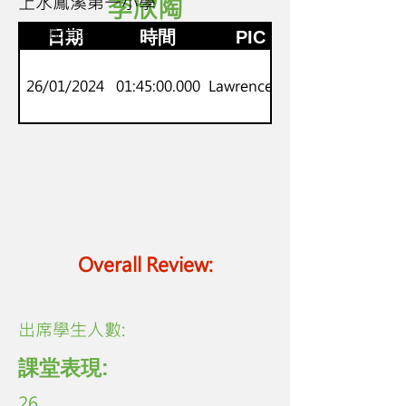
上水鳳溪第一小學
李欣陶
2
小小配音員
日期
時間
PIC
26/01/2024
01:45:00.000
Lawrence Lo
Overall Review:
​出席學生人數:
課堂表現:
26