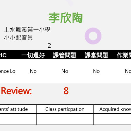
李欣陶
上水鳳溪第一小學
小小配音員
2
IC
一切還好
課管問題
課堂問題
作業
ence Lo
No
No
No
N
 Review:
8
nts' attitude
Class particpation
Acquired kno