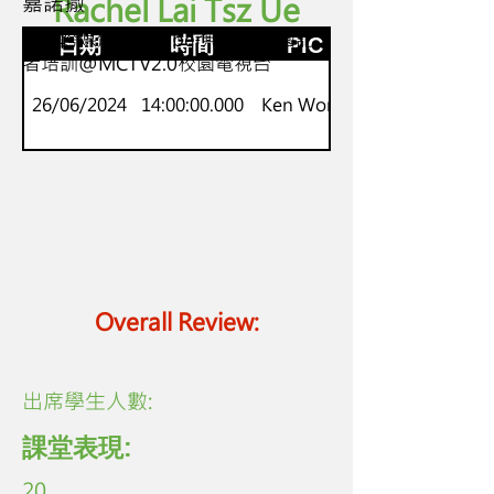
嘉諾撒
Rachel Lai Tsz Ue
F2-4
KOL跨媒體YouTuber無國界校園記
日期
時間
PIC
者培訓@MCTV2.0校園電視台
26/06/2024
14:00:00.000
Ken Wong
Overall Review:
​出席學生人數:
課堂表現:
20