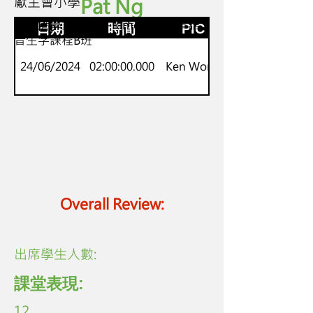
獻主會小學
Pat Ng
P.4-P.6
新來港學童Onset-Rime英語故事語
日期
時間
PIC
音生字課程B班
24/06/2024
02:00:00.000
Ken Wong
Overall Review:
​出席學生人數:
課堂表現:
12