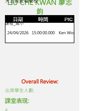
天主教聖華學校
LIU CHE KWAN 廖志
鈞
高小
NCS非華語GBL全方位中文能力提升
日期
時間
PIC
課程_高小
24/04/2026
15:00:00.000
Ken Wong
Overall Review:
​出席學生人數:
課堂表現:
4