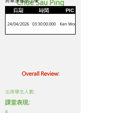
將軍澳基德小學
Chue Sau Ping
3
Math Easy 數學解難話咁易
日期
時間
PIC
24/04/2026
03:30:00.000
Ken Wong
Overall Review:
​出席學生人數:
課堂表現:
8