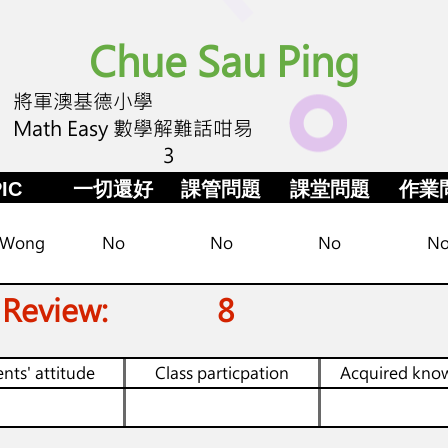
Chue Sau Ping
將軍澳基德小學
Math Easy 數學解難話咁易
3
IC
一切還好
課管問題
課堂問題
作業
 Wong
No
No
No
N
 Review:
8
nts' attitude
Class particpation
Acquired kno