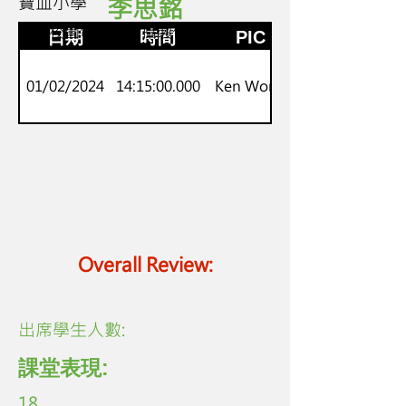
寶血小學
李思銘
5
流動校園電視台拍攝製作特訓
日期
時間
PIC
01/02/2024
14:15:00.000
Ken Wong
Overall Review:
​出席學生人數:
課堂表現:
18