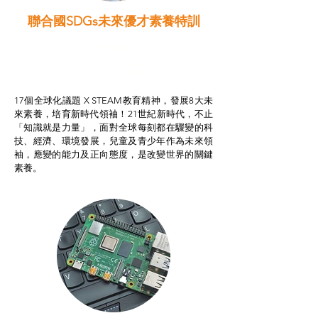
聯合國SDGs未來優才素養特訓
智啟學教計劃
我的行動承諾2.0
STEAM跨學科學習目標
17個全球化議題 X STEAM教育精神，發展8大未
來素養，培育新時代領袖！21世紀新時代，不止
「知識就是力量」，面對全球每刻都在驟變的科
技、經濟、環境發展，兒童及青少年作為未來領
袖，應變的能力及正向態度，是改變世界的關鍵
素養。