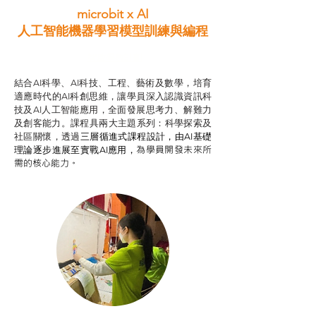
microbit x AI
人工智能機器學習模型訓練與
編程
智啟學教計劃
結合AI科學、AI科技、工程、藝術及數學，培育
適應時代的AI科創思維，讓學員深入認識資訊科
技及AI人工智能應用，全面發展思考力、解難力
及創客能力。課程具兩大主題系列：科學探索及
社區關懷，透過
三層循進式課程設計，
由AI基礎
為學員開發未來所
理論逐步進展至實戰AI應用，
需的核心能力。