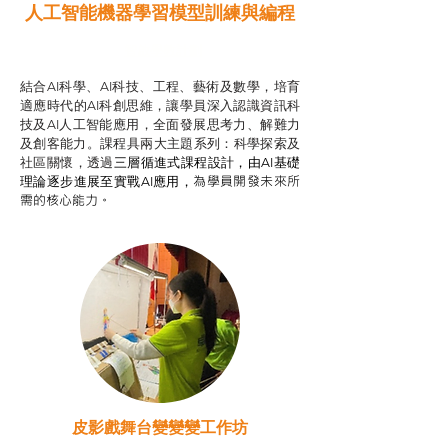
人工智能機器學習模型訓練與
編程
智啟學教計劃
結合AI科學、AI科技、工程、藝術及數學，培育
適應時代的AI科創思維，讓學員深入認識資訊科
技及AI人工智能應用，全面發展思考力、解難力
及創客能力。課程具兩大主題系列：科學探索及
社區關懷，透過
三層循進式課程設計，
由AI基礎
為學員開發未來所
理論逐步進展至實戰AI應用，
需的核心能力。
皮影戲舞台變變變工作坊