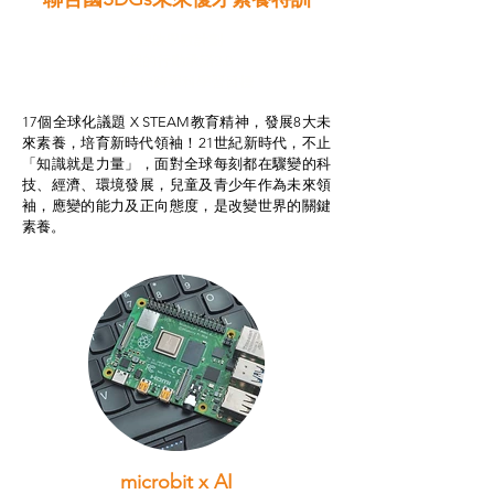
智啟學教計劃
我的行動承諾2.0
STEAM跨學科學習目標
17個全球化議題 X STEAM教育精神，發展8大未
來素養，培育新時代領袖！21世紀新時代，不止
「知識就是力量」，面對全球每刻都在驟變的科
技、經濟、環境發展，兒童及青少年作為未來領
袖，應變的能力及正向態度，是改變世界的關鍵
素養。
microbit x AI