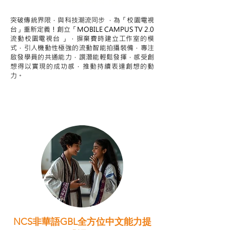
STEAM跨學科學習目標
突破傳統界限，與科技潮流同步 ，為「校園電視
台」重新定義！創立「MOBILE CAMPUS TV 2.0
流動校園電視台 」，摒棄費時建立工作室的模
式，引人機動性極強的流動智能拍攝裝備，專注
啟發學員的共通能力，譔潛能輕鬆發揮，感受創
想得以實現的成功感，推動持續表達創想的動
力。
NCS非華語GBL全方位中文能力提