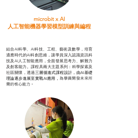
microbit x AI
人工智能機器學習模型訓練與
編程
智啟學教計劃
結合AI科學、AI科技、工程、藝術及數學，培育
適應時代的AI科創思維，讓學員深入認識資訊科
技及AI人工智能應用，全面發展思考力、解難力
及創客能力。課程具兩大主題系列：科學探索及
社區關懷，透過
三層循進式課程設計，
由AI基礎
為學員開發未來所
理論逐步進展至實戰AI應用，
需的核心能力。