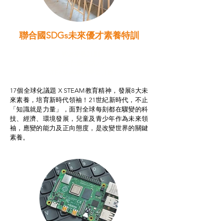
聯合國SDGs未來優才素養特訓
智啟學教計劃
我的行動承諾2.0
STEAM跨學科學習目標
17個全球化議題 X STEAM教育精神，發展8大未
來素養，培育新時代領袖！21世紀新時代，不止
「知識就是力量」，面對全球每刻都在驟變的科
技、經濟、環境發展，兒童及青少年作為未來領
袖，應變的能力及正向態度，是改變世界的關鍵
素養。