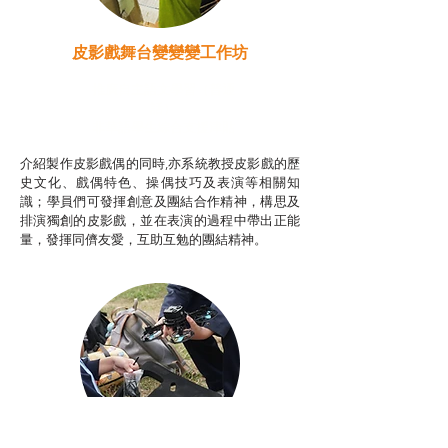
皮影戲舞台變變變工作坊
推廣自主語文學習（普通
話）
非華語學生綜合支援津貼
介紹製作皮影戲偶的同時,亦系統教授皮影戲的歷
史文化、戲偶特色、操偶技巧及表演等相關知
識；學員們可發揮創意及團結合作精神，構思及
排演獨創的皮影戲，並在表演的過程中帶出正能
量，發揮同儕友愛，互助互勉的團結精神。