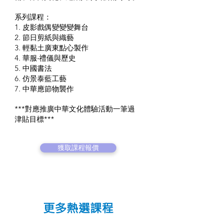
系列課程：
1. 皮影戲偶變變變舞台
2. 節日剪紙與織藝
3. 輕黏土廣東點心製作
4. 華服‧禮儀與歷史
5. 中國書法
6. 仿景泰藍工藝
7. 中華應節物襲作
***對應推廣中華文化體驗活動一筆過
津貼目標***
獲取課程報價
更多熱選課程