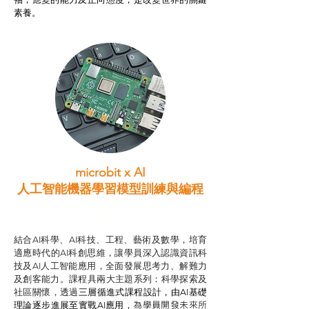
素養。
microbit x AI
人工智能機器學習模型訓練與
編程
智啟學教計劃
結合AI科學、AI科技、工程、藝術及數學，培育
適應時代的AI科創思維，讓學員深入認識資訊科
技及AI人工智能應用，全面發展思考力、解難力
及創客能力。課程具兩大主題系列：科學探索及
社區關懷，透過
三層循進式課程設計，
由AI基礎
為學員開發未來所
理論逐步進展至實戰AI應用，