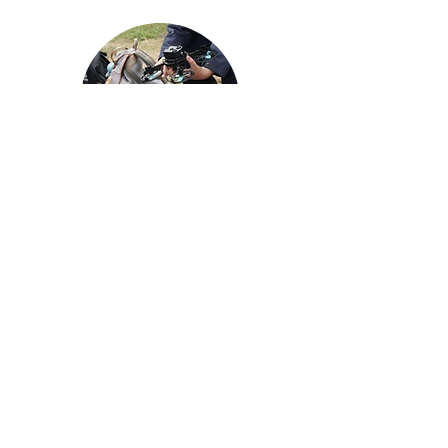
Aerial Photography
航空拍攝及錄像製作
STEAM跨學科學習目標
電影或電視劇經常運用航空拍攝（Aerial
Photography）來營造扣人心弦的視覺效果。 課
程讓學員既感受航空拍攝的樂趣之餘，從中訓練
肢體協調及協同全腦學習法，有助改善專注和多
角度思維能力。