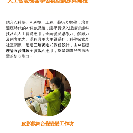
人工智能機器學習模型訓練與
編程
智啟學教計劃
結合AI科學、AI科技、工程、藝術及數學，培育
適應時代的AI科創思維，讓學員深入認識資訊科
技及AI人工智能應用，全面發展思考力、解難力
及創客能力。課程具兩大主題系列：科學探索及
社區關懷，透過
三層循進式課程設計，
由AI基礎
為學員開發未來所
理論逐步進展至實戰AI應用，
需的核心能力。
皮影戲舞台變變變工作坊