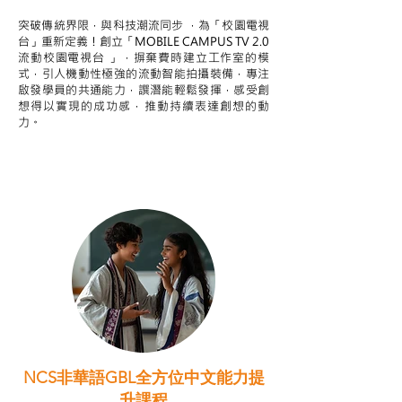
突破傳統界限，與科技潮流同步 ，為「校園電視
台」重新定義！創立「MOBILE CAMPUS TV 2.0
流動校園電視台 」，摒棄費時建立工作室的模
式，引人機動性極強的流動智能拍攝裝備，專注
啟發學員的共通能力，譔潛能輕鬆發揮，感受創
想得以實現的成功感，推動持續表達創想的動
力。
NCS非華語GBL全方位中文能力提
升課程