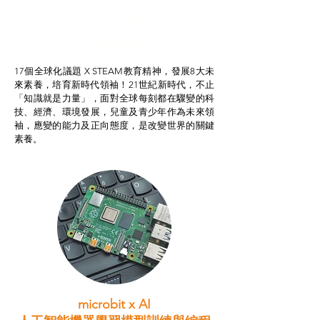
智啟學教計劃
我的行動承諾2.0
STEAM跨學科學習目標
17個全球化議題 X STEAM教育精神，發展8大未
來素養，培育新時代領袖！21世紀新時代，不止
「知識就是力量」，面對全球每刻都在驟變的科
技、經濟、環境發展，兒童及青少年作為未來領
袖，應變的能力及正向態度，是改變世界的關鍵
素養。
microbit x AI