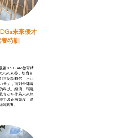
DGs未來優才
素養特訓
啟學教計劃
行動承諾2.0
AM跨學科學習目標
題 X STEAM教育精
大未來素養，培育新
21世紀新時代，不止
力量」，面對全球每
的科技、經濟、環境
及青少年作為未來領
能力及正向態度，是
關鍵素養。