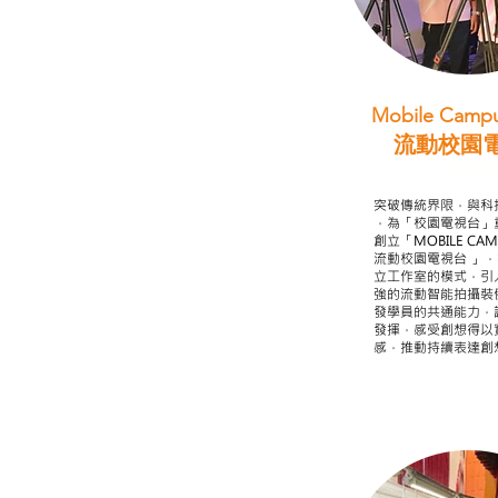
Mobile Campu
流動校園
STEAM跨學科
突破傳統界限，與科
，為「校園電視台」
創立「MOBILE CAMP
流動校園電視台 」
立工作室的模式，引
強的流動智能拍攝裝
發學員的共通能力，
發揮，感受創想得以
感，推動持續表達創