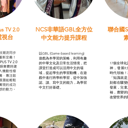
NCS非華語GBL全方位
聯合國S
s TV 2.0
電視台
中文能力提升課程
學習目標
非華語學生綜合支援津貼
智
我的
技潮流同步
以GBL (Game-based learning)
STE
重新定義！
遊戲為本學習的策略，利用有趣
US TV 2.0
的中華文化及日常生活情境，把
17個全球化議
，摒棄費時建
課堂打造成可以活用中文的場
神，發展8
人機動性極
域，提起學生的學習動機，在遊
時代領袖！
備，專注啟
戲中進行跨學科學習，從中加強
「知識就是
譔潛能輕鬆
認、讀、寫中文的能力，為學習
刻都在驟變
實現的成功
中文打好基礎。
發展，兒童
想的動力。
袖，應變的
改變世界的