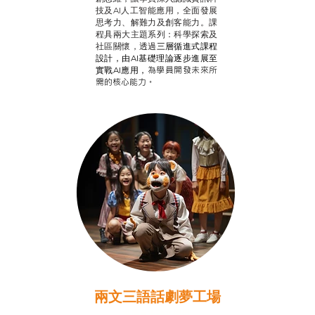
技及AI人工智能應用，全面發展
思考力、解難力及創客能力。課
程具兩大主題系列：科學探索及
社區關懷，透過
三層循進式課程
設計，
由AI基礎理論逐步進展至
為學員開發未來所
實戰AI應用，
需的核心能力。
兩文三語話劇夢工場
推廣自主語文學習