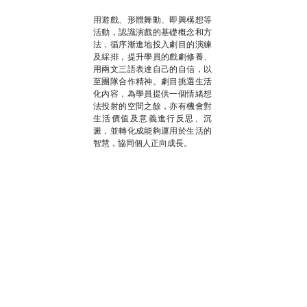
用遊戲、形體舞動、即興構想等
活動，認識演戲的基礎概念和方
法，循序漸進地投入劇目的演練
及綵排，提升學員的戲劇修養、
用兩文三語表達自己的自信，以
至團隊合作精神。劇目挑選生活
化內容，為學員提供一個情緒想
法投射的空間之餘，亦有機會對
生活價值及意義進行反思、沉
澱，並轉化成能夠運用於生活的
智慧，協同個人正向成長。