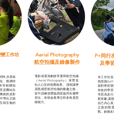
Aerial Photography
變變工作坊
P+同行
習（普通
航空拍攝及錄像製作
及學
STEAM跨學科學習目標
支援津貼
我的
電影或電視劇經常運用航空拍攝
同時,亦系統
本工作坊旨
（Aerial Photography）來營造
化、戲偶特
我意識(Self
扣人心弦的視覺效果。 課程讓學
演等相關知
面對學習環
員既感受航空拍攝的樂趣之餘，
意及團結合
有效的學習
從中訓練肢體協調及協同全腦學
獨創的皮影
等思為及行
習法，有助改善專注和多角度思
中帶出正能
鬆有趣,讓
維能力。
互助互勉的
自己內心真
正面的態
戰，創價未