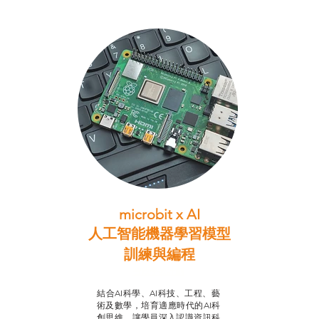
microbit x AI
人工智能機器學習模型
訓練與
編程
智啟學教計劃
結合AI科學、AI科技、工程、藝
術及數學，培育適應時代的AI科
創思維，讓學員深入認識資訊科