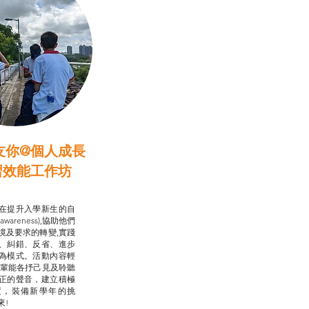
友你@個人成長
習效能工作坊
行動承諾2.0
在提升入學新生的自
-awareness),協助他們
境及要求的轉變,實踐
、糾錯、反省、進步
為模式。活動內容輕
朋輩能各抒己見及聆聽
正的聲音，建立積極
度，裝備新學年的挑
來!