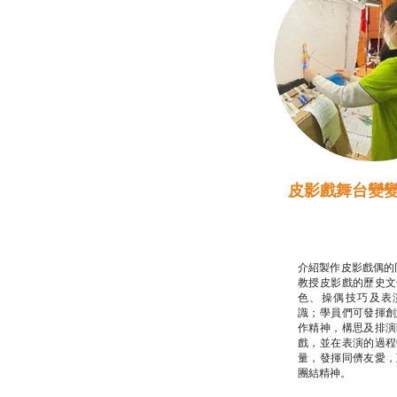
皮影戲舞台變
推廣自主語文學
話）
非華語學生綜合
介紹製作皮影戲偶的
教授皮影戲的歷史文
色、操偶技巧及表
識；學員們可發揮創
作精神，構思及排演
戲，並在表演的過程
量，發揮同儕友愛，
團結精神。