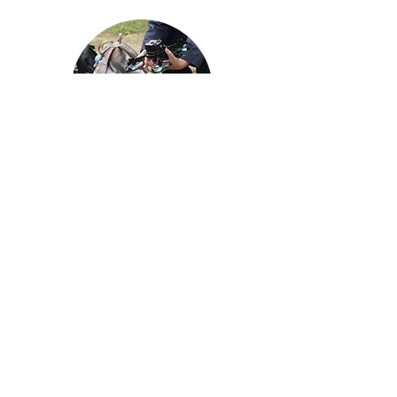
Aerial Photography
航空拍攝及錄像製作
STEAM跨學科學習目標
電影或電視劇經常運用航空拍攝（Aerial
Photography）來營造扣人心弦的視覺效果。 課
程讓學員既感受航空拍攝的樂趣之餘，從中訓練
肢體協調及協同全腦學習法，有助改善專注和多
角度思維能力。