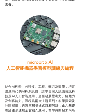
素養。
microbit x AI
人工智能機器學習模型訓練與
編程
智啟學教計劃
結合AI科學、AI科技、工程、藝術及數學，培育
適應時代的AI科創思維，讓學員深入認識資訊科
技及AI人工智能應用，全面發展思考力、解難力
及創客能力。課程具兩大主題系列：科學探索及
社區關懷，透過
三層循進式課程設計，
由AI基礎
為學員開發未來所
理論逐步進展至實戰AI應用，