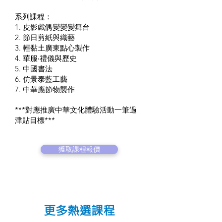
系列課程：
1. 皮影戲偶變變變舞台
2. 節日剪紙與織藝
3. 輕黏土廣東點心製作
4. 華服‧禮儀與歷史
5. 中國書法
6. 仿景泰藍工藝
7. 中華應節物襲作
***對應推廣中華文化體驗活動一筆過
津貼目標***
獲取課程報價
更多熱選課程