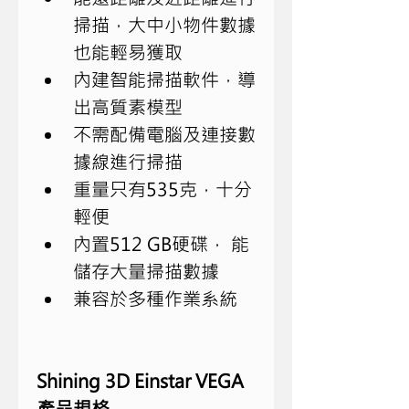
掃描，大中小物件數據
也能輕易獲取
內建智能掃描軟件，導
出高質素模型
不需配備電腦及連接數
據線進行掃描
重量只有
535
克，十分
輕便
內置
512 GB
硬碟，
能
儲存大量掃描數據
兼容於多種作業系統
Shining 3D Einstar VEGA 
產品規格