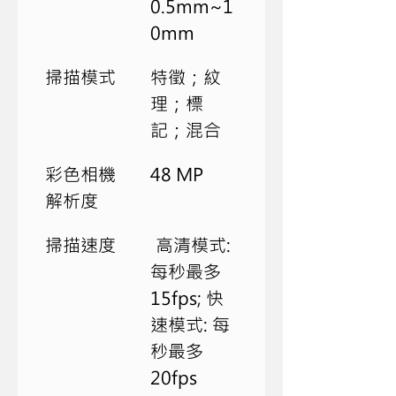
0.5mm~1
0mm
掃描模式
特徵；紋
理；標
記；混合
彩色相機
48 MP
解析度
掃描速度
 高清模式: 
每秒最多
15fps; 快
速模式: 每
秒最多
20fps