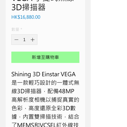
3D掃描器
價
HK$16,880.00
格
數量
*
新增至購物車
Shining 3D Einstar VEGA
是一款輕巧設計的一體式無
線
3D
掃描器，配備
48MP
高解析度相機以捕捉真實的
色彩，高度還原全彩
3D
數
據，內置雙掃描技術，結合
了
MEMS
和
VCSEL
紅外線技