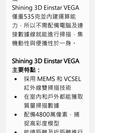
Shining 3D Einstar VEGA
僅重
535
克
並
內建運算能
力，所以不需配備電腦及連
接數據線就能進行掃描，集
機動性與便攜性於一身。
Shining 3D Einstar VEGA 
主要特點：
採用
 MEMS 
和
 VCSEL 
紅外線雙掃描技術
在室內和戶外都能獲取
質量掃描數據
配備
4800
萬像素，捕
捉高彩度模型
能遠距離及近距離進行