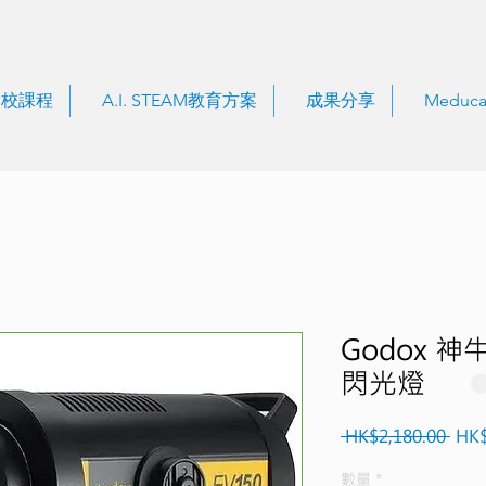
到校課程
A.I. STEAM教育方案
成果分享
Meduca
Godox 神牛
閃光燈
一
 HK$2,180.00 
HK$
般
數量
*
價