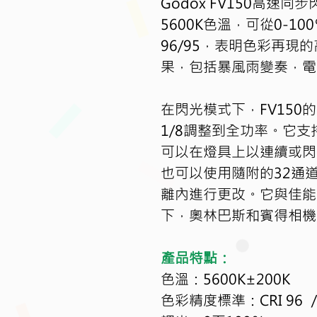
Godox FV1​​50
高速同步
5600K
色溫，可從
0-100
96/95
，表明色彩再現的
果，包括暴風雨變奏，電
在閃光模式下，
FV150
的
1/8
調整到全功率。它支
可以在燈具上以連續或閃
也可以使用隨附的
32
通
離內進行更改。它與佳能
下，奧林巴斯和賓得相機
產品特點：
色溫：
5600K
±
200K
色彩精度標準：
CRI 96 