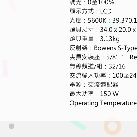
調光：
0
至
100
％
顯示方式：
LCD
光度：
5600K
：
39,370.1
燈具尺寸：
34.0 x 20.0 
燈具重量：
3.13kg
反射架：
Bowens S-Typ
夾具安裝座：
5/8’’ Rec
無線頻道
/
組：
32/16
交流輸入功率：
100
至
24
電源：交流適配器
最大功率：
150 W
Operating Temperature