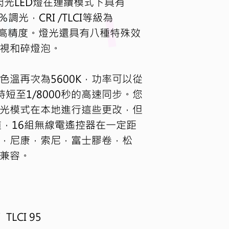
閃光
LED
燈在連續模式下具有
％調光，
CRI /TLCI
等級為
高精度。燈光還具有八種特殊效
視和碎燈泡。
色溫再次為
5600K
，功率可以從
持短至
1/8000
秒的高速同步。您
光模式在本地進行這些更改，但
道，
16
組無線電遙控器在一定距
，尼康，索尼，富士膠卷，松
兼容。
／
 TLCI 95