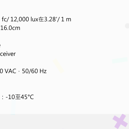
 fc/ 12,000 lux
在
3.28'/ 1 m
x 16.0cm
e
eiver
0 VAC
，
50/60 Hz
：
-10
至
45
°
C