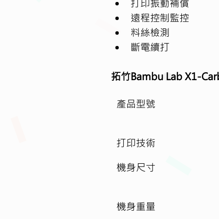
打印振動補償
遠程控制監控
料絲檢測
斷電續打
拓竹Bambu Lab X1-Ca
產品型號
打印技術
機身尺寸
機身重量