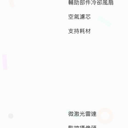
輔助部件冷卻風扇
空氣濾芯
支持耗材
微激光雷達
監控攝像頭