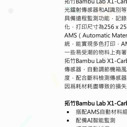
拓竹Bambu Lab X1-C
光鐳射傳感器和AI識別
具備遠程監測功能，記錄
化，打印尺寸為256 x 25
AMS（Automatic Mat
統，能實現多色打印，A
一些易受潮的物料上有著
拓竹Bambu Lab X1-
傳感器，自動調節機箱風
度，配合斷料檢測傳感器
因爲耗材耗盡導致的損失
拓竹Bambu Lab X1-C
搭配AMS自動材料
配備AI智能監測