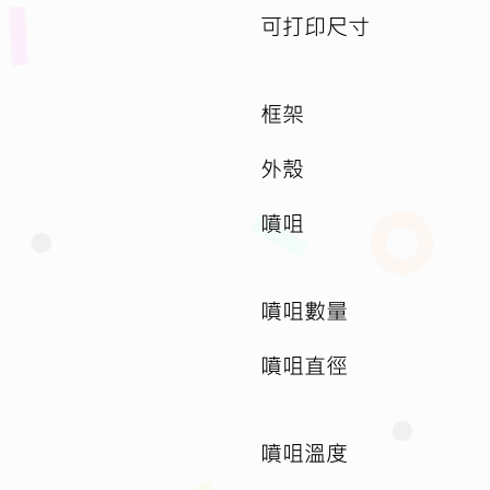
可打印尺寸
框架
外殼
噴咀
噴咀數量
噴咀直徑
噴咀溫度