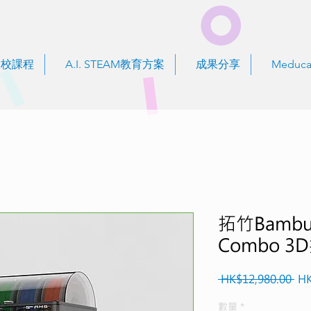
到校課程
A.I. STEAM教育方案
成果分享
Meduca
拓竹Bambu 
Combo 
一
 HK$12,980.00 
HK
般
數量
*
價