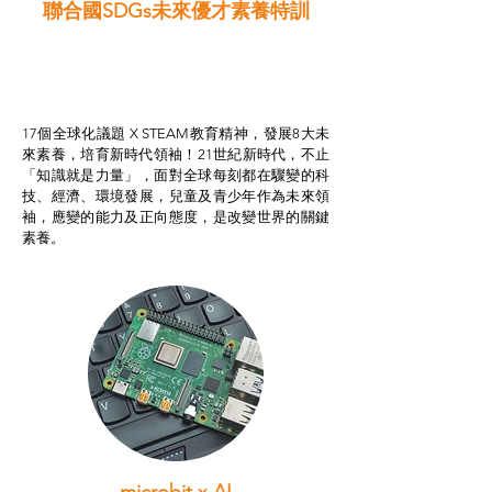
聯合國SDGs未來優才素養特訓
智啟學教計劃
我的行動承諾2.0
STEAM跨學科學習目標
17個全球化議題 X STEAM教育精神，發展8大未
來素養，培育新時代領袖！21世紀新時代，不止
「知識就是力量」，面對全球每刻都在驟變的科
技、經濟、環境發展，兒童及青少年作為未來領
袖，應變的能力及正向態度，是改變世界的關鍵
素養。