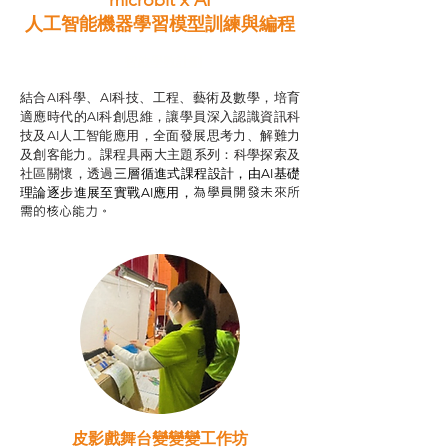
microbit x AI
人工智能機器學習模型訓練與
編程
智啟學教計劃
結合AI科學、AI科技、工程、藝術及數學，培育
適應時代的AI科創思維，讓學員深入認識資訊科
技及AI人工智能應用，全面發展思考力、解難力
及創客能力。課程具兩大主題系列：科學探索及
社區關懷，透過
三層循進式課程設計，
由AI基礎
為學員開發未來所
理論逐步進展至實戰AI應用，
需的核心能力。
皮影戲舞台變變變工作坊