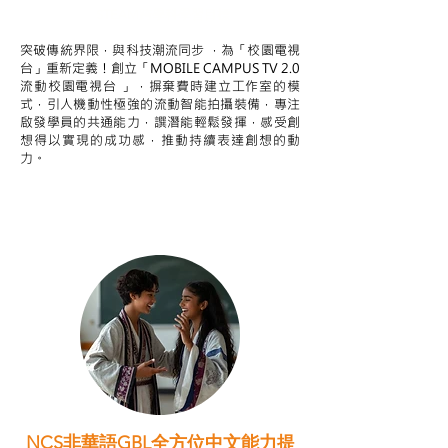
STEAM跨學科學習目標
突破傳統界限，與科技潮流同步 ，為「校園電視
台」重新定義！創立「MOBILE CAMPUS TV 2.0
流動校園電視台 」，摒棄費時建立工作室的模
式，引人機動性極強的流動智能拍攝裝備，專注
啟發學員的共通能力，譔潛能輕鬆發揮，感受創
想得以實現的成功感，推動持續表達創想的動
力。
NCS非華語GBL全方位中文能力提