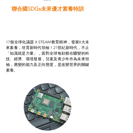
聯合國SDGs未來優才素養特訓
智啟學教計劃
我的行動承諾2.0
STEAM跨學科學習目標
17個全球化議題 X STEAM教育精神，發展8大未
來素養，培育新時代領袖！21世紀新時代，不止
「知識就是力量」，面對全球每刻都在驟變的科
技、經濟、環境發展，兒童及青少年作為未來領
袖，應變的能力及正向態度，是改變世界的關鍵
素養。