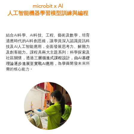
microbit x AI
人工智能機器學習模型訓練與
編程
智啟學教計劃
結合AI科學、AI科技、工程、藝術及數學，培育
適應時代的AI科創思維，讓學員深入認識資訊科
技及AI人工智能應用，全面發展思考力、解難力
及創客能力。課程具兩大主題系列：科學探索及
社區關懷，透過
三層循進式課程設計，
由AI基礎
為學員開發未來所
理論逐步進展至實戰AI應用，
需的核心能力。