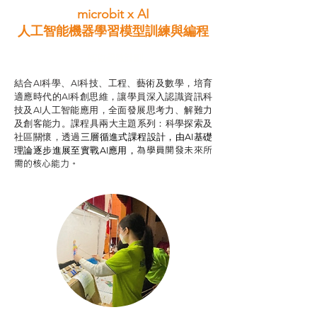
microbit x AI
人工智能機器學習模型訓練與
編程
智啟學教計劃
結合AI科學、AI科技、工程、藝術及數學，培育
適應時代的AI科創思維，讓學員深入認識資訊科
技及AI人工智能應用，全面發展思考力、解難力
及創客能力。課程具兩大主題系列：科學探索及
社區關懷，透過
三層循進式課程設計，
由AI基礎
為學員開發未來所
理論逐步進展至實戰AI應用，
需的核心能力。