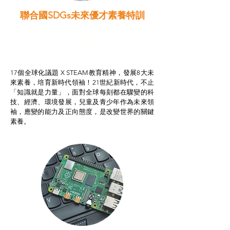
聯合國SDGs未來優才素養特訓
智啟學教計劃
我的行動承諾2.0
STEAM跨學科學習目標
17個全球化議題 X STEAM教育精神，發展8大未
來素養，培育新時代領袖！21世紀新時代，不止
「知識就是力量」，面對全球每刻都在驟變的科
技、經濟、環境發展，兒童及青少年作為未來領
袖，應變的能力及正向態度，是改變世界的關鍵
素養。