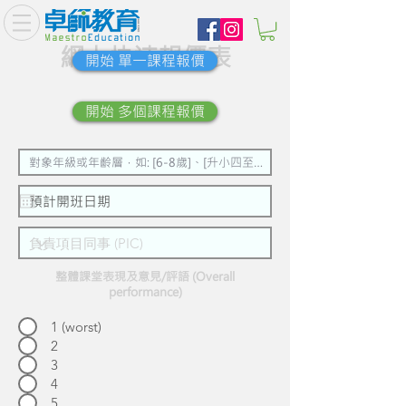
​網上快速報價表
開始 單一課程報價
開始 多個課程報價
整體課堂表現及意見/評語 (Overall
performance)
1 (worst)
2
3
4
5