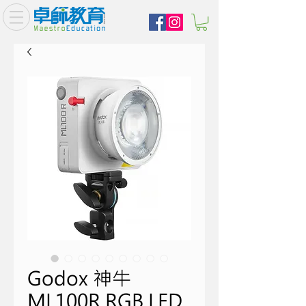
Godox 神牛
ML100R RGB LED