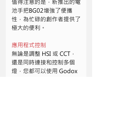
值得注意的是，新推出的電
池手把BG02增強了便攜
性，為忙碌的創作者提供了
極大的便利。
應用程式控制
無論是調整 HSI 或 CCT，
還是同時連接和控制多個
燈，您都可以使用 Godox 
Light App 來提高照明效
率。
14 種創意效果
14 種預先編程的 FX 效果
可快速營造多樣化氛圍，從