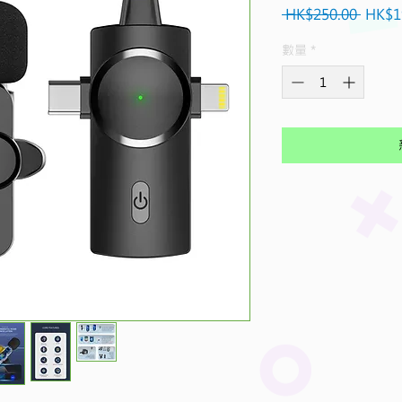
一
 HK$250.00 
HK$1
般
數量
*
價
格