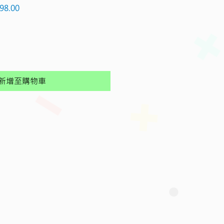
促
98.00
銷
價
格
新增至購物車