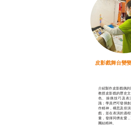
皮影戲舞台變
推廣自主語文學
話）
非華語學生綜合
介紹製作皮影戲偶的
教授皮影戲的歷史文
色、操偶技巧及表
識；學員們可發揮創
作精神，構思及排演
戲，並在表演的過程
量，發揮同儕友愛，
團結精神。