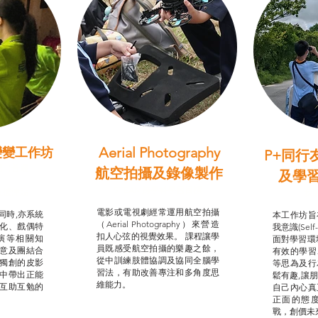
Aerial Photography
變變工作坊
P+同行
習（普通
航空拍攝及錄像製作
及學
STEAM跨學科學習目標
支援津貼
我的
電影或電視劇經常運用航空拍攝
同時,亦系統
本工作坊旨
（Aerial Photography）來營造
化、戲偶特
我意識(Self
扣人心弦的視覺效果。 課程讓學
演等相關知
面對學習環
員既感受航空拍攝的樂趣之餘，
意及團結合
有效的學習
從中訓練肢體協調及協同全腦學
獨創的皮影
等思為及行
習法，有助改善專注和多角度思
中帶出正能
鬆有趣,讓
維能力。
互助互勉的
自己內心真
正面的態
戰，創價未