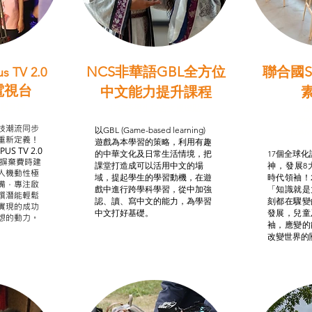
NCS非華語GBL全方位
聯合國S
s TV 2.0
電視台
中文能力提升課程
學習目標
非華語學生綜合支援津貼
智
我的
技潮流同步
以GBL (Game-based learning)
STE
重新定義！
遊戲為本學習的策略，利用有趣
US TV 2.0
的中華文化及日常生活情境，把
17個全球化議
，摒棄費時建
課堂打造成可以活用中文的場
神，發展8
人機動性極
域，提起學生的學習動機，在遊
時代領袖！
備，專注啟
戲中進行跨學科學習，從中加強
「知識就是
譔潛能輕鬆
認、讀、寫中文的能力，為學習
刻都在驟變
實現的成功
中文打好基礎。
發展，兒童
想的動力。
袖，應變的
改變世界的