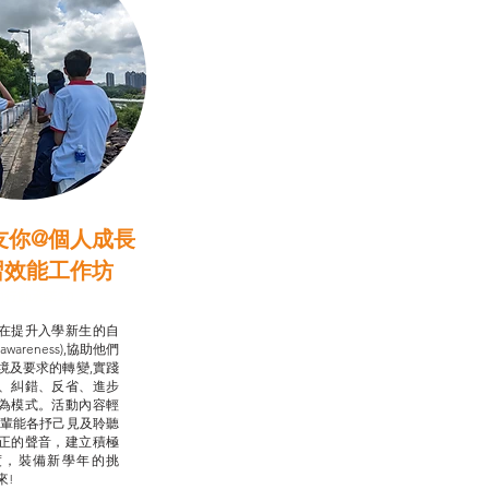
友你@個人成長
習效能工作坊
行動承諾2.0
在提升入學新生的自
-awareness),協助他們
境及要求的轉變,實踐
、糾錯、反省、進步
為模式。活動內容輕
朋輩能各抒己見及聆聽
正的聲音，建立積極
度，裝備新學年的挑
來!