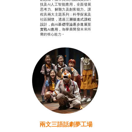
技及AI人工智能應用，全面發展
思考力、解難力及創客能力。課
程具兩大主題系列：科學探索及
社區關懷，透過
三層循進式課程
設計，
由AI基礎理論逐步進展至
為學員開發未來所
實戰AI應用，
需的核心能力。
兩文三語話劇夢工場
推廣自主語文學習