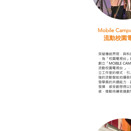
Mobile Campu
流動校園
STEAM跨學科
突破傳統界限，與科
，為「校園電視台」
創立「MOBILE CAMP
流動校園電視台 」
立工作室的模式，引
強的流動智能拍攝裝
發學員的共通能力，
發揮，感受創想得以
感，推動持續表達創