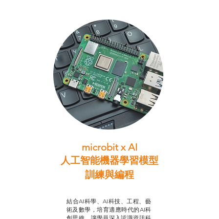
microbit x AI
人工智能機器學習模型
訓練與
編程
智啟學教計劃
結合AI科學、AI科技、工程、藝
術及數學，培育適應時代的AI科
創思維，讓學員深入認識資訊科