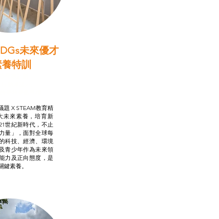
DGs未來優才
素養特訓
啟學教計劃
行動承諾2.0
AM跨學科學習目標
題 X STEAM教育精
大未來素養，培育新
21世紀新時代，不止
力量」，面對全球每
的科技、經濟、環境
及青少年作為未來領
能力及正向態度，是
關鍵素養。