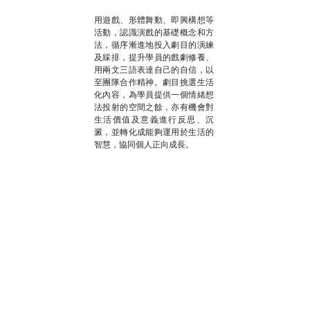
用遊戲、形體舞動、即興構想等
活動，認識演戲的基礎概念和方
法，循序漸進地投入劇目的演練
及綵排，提升學員的戲劇修養、
用兩文三語表達自己的自信，以
至團隊合作精神。劇目挑選生活
化內容，為學員提供一個情緒想
法投射的空間之餘，亦有機會對
生活價值及意義進行反思、沉
澱，並轉化成能夠運用於生活的
智慧，協同個人正向成長。