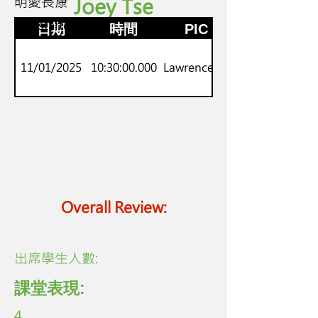
明愛長康
Joey Tse
K3
劍橋starters
日期
時間
PIC
11/01/2025
10:30:00.000
Lawrence Lo
Overall Review:
​出席學生人數:
課堂表現:
4