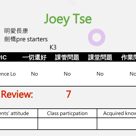
Joey Tse
明愛長康
劍橋pre starters
K3
IC
一切還好
課管問題
課堂問題
作業
ence Lo
No
No
No
N
 Review:
7
nts' attitude
Class particpation
Acquired kno