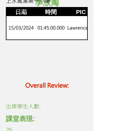
上水鳳溪第一小學
李欣陶
2
神探伽利略
日期
時間
PIC
15/03/2024
01:45:00.000
Lawrence Lo
Overall Review:
​出席學生人數:
課堂表現:
25