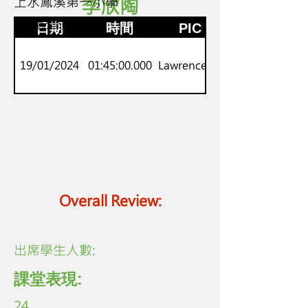
上水鳳溪第一小學
李欣陶
2
小小配音員
日期
時間
PIC
19/01/2024
01:45:00.000
Lawrence Lo
Overall Review:
​出席學生人數:
課堂表現:
24