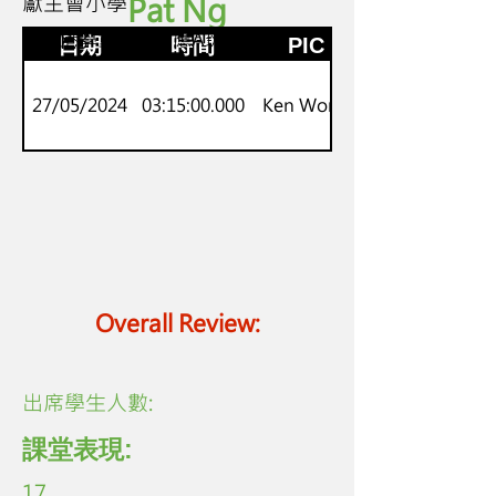
獻主會小學
Pat Ng
P.1-P.3
新來港學童中文適應A班
日期
時間
PIC
27/05/2024
03:15:00.000
Ken Wong
Overall Review:
​出席學生人數:
課堂表現:
17